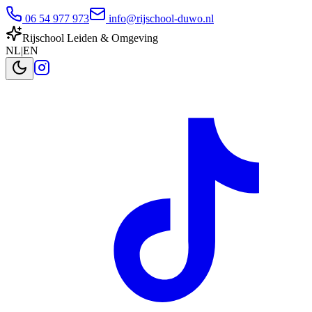
06 54 977 973
info@rijschool-duwo.nl
Rijschool Leiden & Omgeving
NL
|
EN