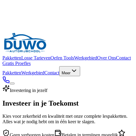
Pakketten
Losse Tarieven
Oefen Tools
Werkgebied
Over Ons
Contact
Gratis Proefles
Pakketten
Werkgebied
Contact
Meer
Investering in jezelf
Investeer
in
je
Toekomst
Kies voor zekerheid en kwaliteit met onze complete lespakketten.
Alles wat je nodig hebt om in één keer te slagen.
Geen verborgen kosten
Betalen in termijnen mogelijk